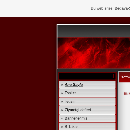
Bu web sitesi
Bedava-
softw
Ana Sayfa
Toplist
Eti
iletisim
Ziyaretçi defteri
Bannerlerimiz
B.Takas