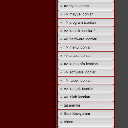
=> oyun iconları
=> meyve iconları
=> program iconları
=> karisik iconlar 2
=> hardware iconları
=> menü iconları
=> araba iconları
=> kuru kafa iconları
=> software iconları
=> futbol iconları
=> karışık iconlar
=> silah iconları
tasarımlar
Seni-Seviyorum
Video