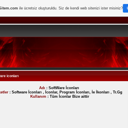
Sitem.com
ile ücretsiz oluşturuldu. Siz de kendi web sitenizi ister misiniz?
are iconları
Adı
: SoftWare İconları
ketler
: Software İconları , İconlar, Program İconları, İe İkonları , Tr.Gg
Kullanım
: Tüm İconlar Bize aittir