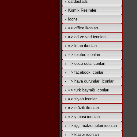
dafdasfads
Komik Resimler
icons
=> office ikonları
=> cd ve vcd iconları
=> kitap ikonları
=> telefon iconları
=> coco cola iconları
=> facebook iconları
=> hava durumları iconları
=> türk bayrağı iconları
=> siyah iconlar
=> müzik ikonları
=> yılbasi iconları
=> işçi malzemeleri iconları
=> klasör iconları