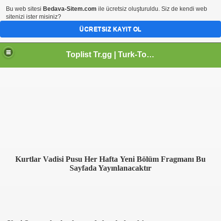
Bu web sitesi
Bedava-Sitem.com
ile ücretsiz oluşturuldu. Siz de kendi web
sitenizi ister misiniz?
ÜCRETSIZ KAYIT OL
Toplist Tr.gg | Turk-Toplist | PAGERANK 2 | Tr.gg | Toplist Tr.gg | Site Ekle | Sitem | Toplist Tr.gg | Tr.gg Site Ekle
Kurtlar Vadisi Pusu Her Hafta Yeni Bölüm Fragmanı Bu
Sayfada Yayınlanacaktır