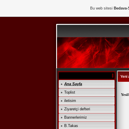
Bu web sitesi
Bedava-
Yeni 
Ana Sayfa
Toplist
Yesi
iletisim
Ziyaretçi defteri
Bannerlerimiz
B.Takas