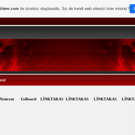
Sitem.com
ile ücretsiz oluşturuldu. Siz de kendi web sitenizi ister misiniz?
asd
lYenicem
GsBoard
LİNKTAKAS
LİNKTAKAS
LİNKTAKAS
LİNKT