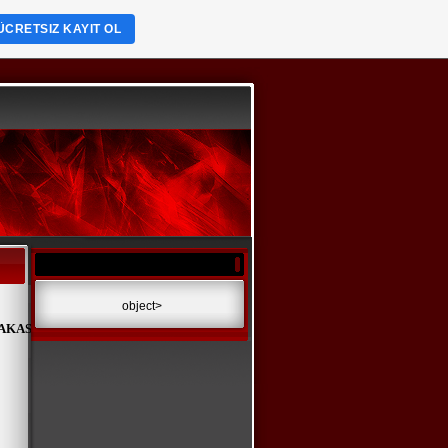
ÜCRETSIZ KAYIT OL
object>
AKAS
LİNKTAKAS
LİNKTAKAS