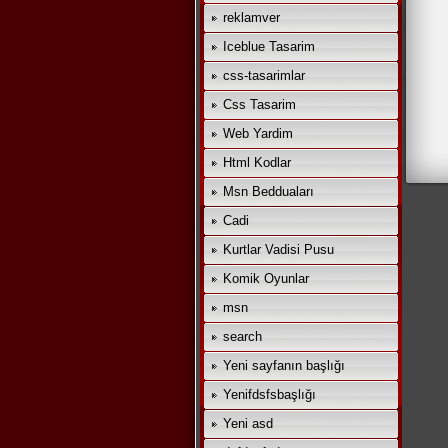
reklamver
Iceblue Tasarim
css-tasarimlar
Css Tasarim
Web Yardim
Html Kodlar
Msn Bedduaları
Cadi
Kurtlar Vadisi Pusu
Komik Oyunlar
msn
search
Yeni sayfanın başlığı
Yenifdsfsbaşlığı
Yeni asd